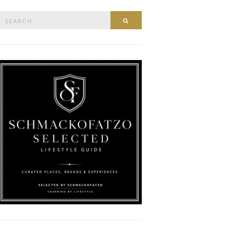
Search
SEARCH
or: