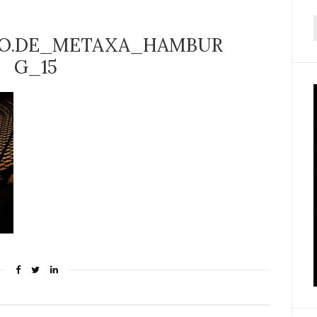
f
O.DE_METAXA_HAMBUR
G_15