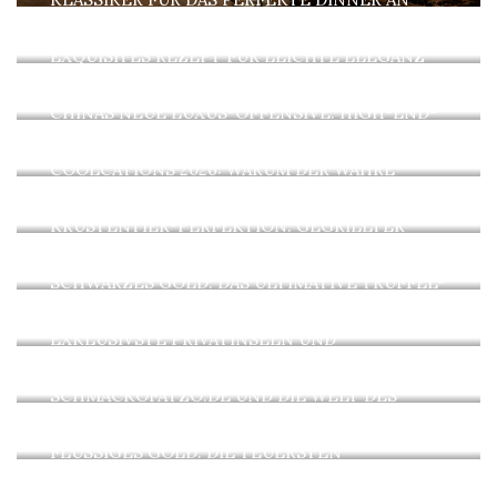
BORD
DIE SOMMERLICHE LACHS-ROLLE: EIN
EXQUISITES REZEPT FÜR LEICHTE ELEGANZ
AN HEISSEN TAGEN
CHINAS NEUE LUXUS-OFFENSIVE: HIGH-END-
AUTOMOBILE JENSEITS BEKANNTER MARKEN
COOLCATIONS 2026: WARUM DER WAHRE
LUXUS DIESEN SOMMER IM NORDEN LIEGT
KRUSTENTIER-PERFEKTION: GEGRILLTER
HUMMER MIT CHAMPAGNER-BUTTER-SAUCE
SCHWARZES GOLD: DAS ULTIMATIVE TRÜFFEL-
PASTA-REZEPT FÜR GOURMETS
HIDDEN HIDEAWAYS: DEUTSCHLANDS
EXKLUSIVSTE PRIVATINSELN UND
RÜCKZUGSORTE
DIE KUNST DER KURATION:
SCHMACKOFATZO.DE UND DIE WELT DES
ULTRA-LUXUS
FLÜSSIGES GOLD: DIE TEUERSTEN
SPIRITUOSEN DER WELT 2026