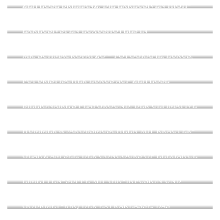
ZEITLOSE BRILLANZ: DIE EXKLUSIVEN HIGH-
JEWELRY-TRENDS FÜR 2026
GIPFEL DER GASTFREUNDSCHAFT: DIE
EXKLUSIVSTEN LUXUSHOTELS IN
DEUTSCHLAND 2026
MR. SCHMACKOFATZO – FOTOGRAFIE, LUXUS,
LIFESTYLE UND GENUSS
URBANER GLANZ: SINGAPUR 2026 – WO
FUTURISTISCHER LUXUS AUF ZEITLOSE
ELEGANZ TRIFFT
BILLIONAIRE’S PLAYGROUND: DER ULTIMATIVE
LUXUS-GUIDE FÜR DIE BAHAMAS 2026
MEERESFRÜCHTE-GOURMET VOM GRILL:
HUMMER & JAKOBSMUSCHELN MIT KRÄUTER-
YUZU-BUTTER
GLANZ AM SEE: DER CONCOURS OF ELEGANCE
GERMANY 2026 AM TEGERNSEE – EIN RECAP
KÜHLE PERFEKTION: KALTE GURKEN-
LIMETTEN-SUPPE MIT GIN-INFUSION UND
FORELLEN-TATAR
GOURMET-BBQ DER EXTRAKLASSE: DAS
PERFEKTE WAGYU-STEAK VOM GRILL