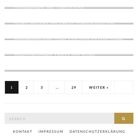
SOMMERLICHE PASTA-KREATION – KALTER
NUDELSALAT MIT PESTO UND
BÜFFELMOZZARELLA
QUIET LUXURY AM TISCH: WARUM 2026 DIE
LEISE KÜCHE SIEGT
EXKLUSIVE HORIZONTE: DIE TEUERSTEN
REISEZIELE DER WELT FÜR ANSPRUCHSVOLLE
GENIESSER
SOMMERLICHE ELEGANZ: ERFRISCHENDER
MELONENSALAT TRIFFT AUF ROSÉ-
CHAMPAGNER
1
2
3
…
29
WEITER »
Search
SEAR
for:
KONTAKT
IMPRESSUM
DATENSCHUTZERKLÄRUNG