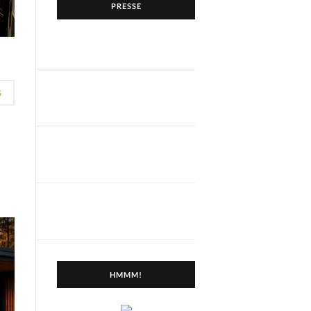
PRESSE
G
HMMM!