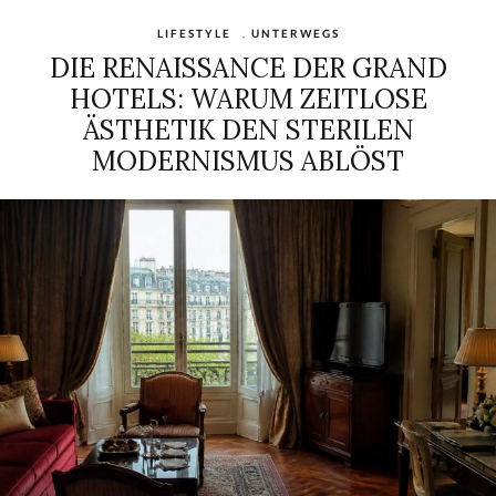
LIFESTYLE
,
UNTERWEGS
DIE RENAISSANCE DER GRAND
HOTELS: WARUM ZEITLOSE
ÄSTHETIK DEN STERILEN
MODERNISMUS ABLÖST