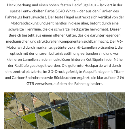
Hecküberhang und einen hohen, festen Heckflügel aus – lackiert in der
speziell entwickelten Farbe SC40 White – der aus den Flanken des
Fahrzeugs herauswächst. Der feste Flügel erstreckt sich vertikal von der
Motorabdeckung und geht nahtlos in diese über, betont durch eine
schwarze Trennlinie, die die schwarze Heckpartie hervorhebt. Dieser
Bereich besteht aus einem offenen Gitter, das die darunterliegenden
mechanischen und strukturellen Komponenten sichtbar macht. Der V6-
Motor wird durch markante, getönte Lexan®-Lamellen präsentiert, die
optisch mit der unteren Lufteinlassöffnung verbunden sind und von
kleineren Lamellen an den muskulösen hinteren Kotflügeln in der Nähe
der Radläufe gespiegelt werden. Die geformte Heckpartie wird durch
eine zentral platzierte, im 3D-Druck gefertigte Auspuffanlage mit Titan-
und Carbon-Endrohren sowie Rückleuchten ergänzt, die klar auf den 296
GTB verweisen, auf dem das Fahrzeug basiert.