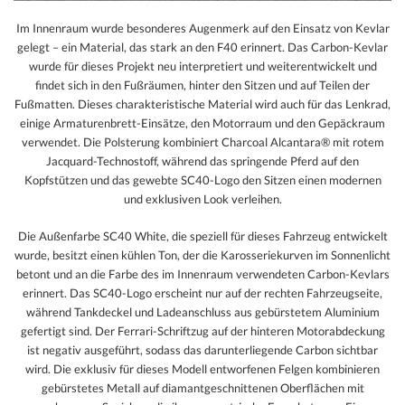
Im Innenraum wurde besonderes Augenmerk auf den Einsatz von Kevlar
gelegt – ein Material, das stark an den F40 erinnert. Das Carbon-Kevlar
wurde für dieses Projekt neu interpretiert und weiterentwickelt und
findet sich in den Fußräumen, hinter den Sitzen und auf Teilen der
Fußmatten. Dieses charakteristische Material wird auch für das Lenkrad,
einige Armaturenbrett-Einsätze, den Motorraum und den Gepäckraum
verwendet. Die Polsterung kombiniert Charcoal Alcantara® mit rotem
Jacquard-Technostoff, während das springende Pferd auf den
Kopfstützen und das gewebte SC40-Logo den Sitzen einen modernen
und exklusiven Look verleihen.
Die Außenfarbe SC40 White, die speziell für dieses Fahrzeug entwickelt
wurde, besitzt einen kühlen Ton, der die Karosseriekurven im Sonnenlicht
betont und an die Farbe des im Innenraum verwendeten Carbon-Kevlars
erinnert. Das SC40-Logo erscheint nur auf der rechten Fahrzeugseite,
während Tankdeckel und Ladeanschluss aus gebürstetem Aluminium
gefertigt sind. Der Ferrari-Schriftzug auf der hinteren Motorabdeckung
ist negativ ausgeführt, sodass das darunterliegende Carbon sichtbar
wird. Die exklusiv für dieses Modell entworfenen Felgen kombinieren
gebürstetes Metall auf diamantgeschnittenen Oberflächen mit