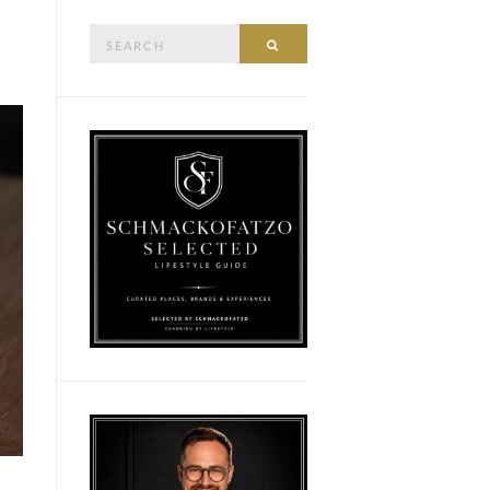
Search
SEARCH
for: