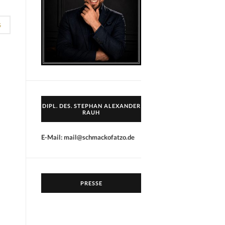
G
DIPL. DES. STEPHAN ALEXANDER
RAUH
E-Mail: mail@schmackofatzo.de
PRESSE