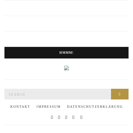
HMMM!
Search
SEAR
for:
KONTAKT
IMPRESSUM
DATENSCHUTZERKLÄRUNG