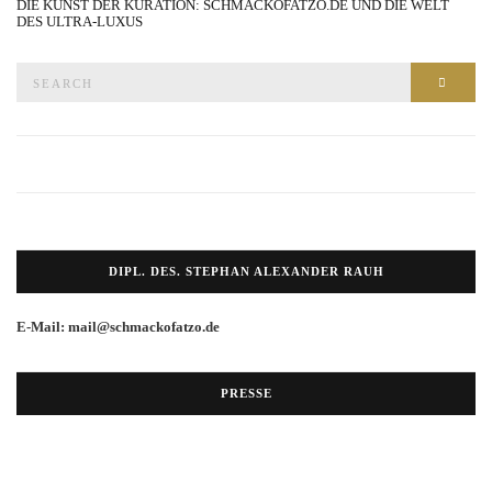
DIE KUNST DER KURATION: SCHMACKOFATZO.DE UND DIE WELT
DES ULTRA-LUXUS
Search
SEAR
for:
DIPL. DES. STEPHAN ALEXANDER RAUH
E-Mail: mail@schmackofatzo.de
PRESSE