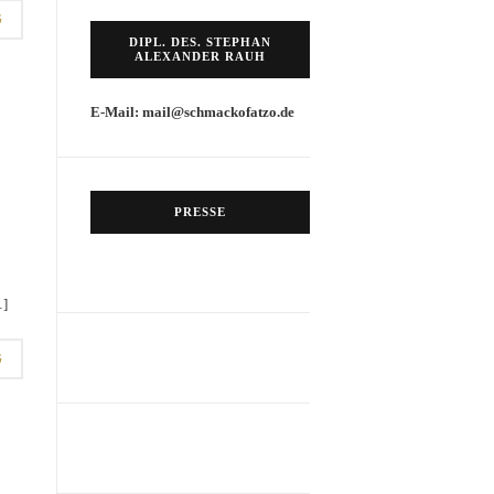
G
DIPL. DES. STEPHAN
ALEXANDER RAUH
E-Mail: mail@schmackofatzo.de
PRESSE
…]
G