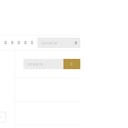
Search
SEARCH
for:
Search
SEARCH
for:
G