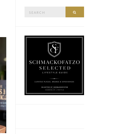
Search
SEARCH
for: