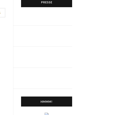
PRESSE
G
HMMM!