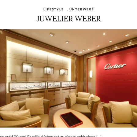
LIFESTYLE
,
UNTERWEGS
JUWELIER WEBER
us auf 500 qm! Familie Weber hat zu einem exklusiven […]