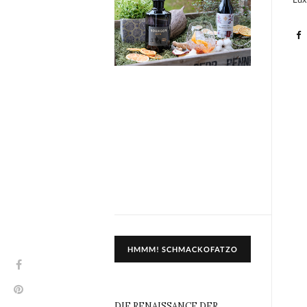
HMMM! SCHMACKOFATZO
DIE RENAISSANCE DER