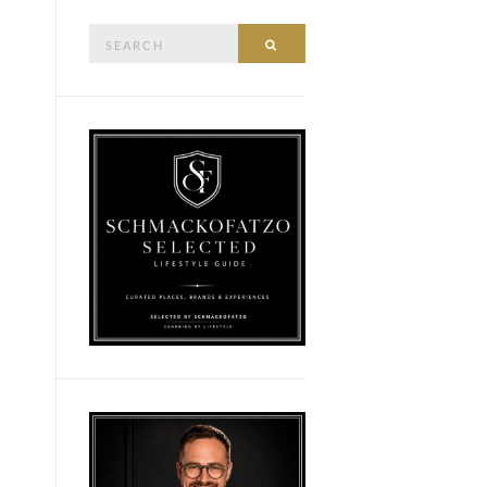
Search
SEARCH
for: