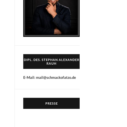
DIPL. DES. STEPHAN ALEXANDER
RAUH
E-Mail: mail@schmackofatzo.de
PRESSE