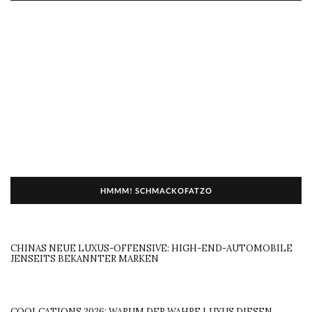
HMMM! SCHMACKOFATZO
CHINAS NEUE LUXUS-OFFENSIVE: HIGH-END-AUTOMOBILE
JENSEITS BEKANNTER MARKEN
COOLCATIONS 2026: WARUM DER WAHRE LUXUS DIESEN