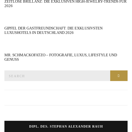
ZEITLOSE BRILLANZ: DIE EXKLUSIVEN HIGH-JEWELRY-TRENDS FÜR
2026
GIPFEL DER GASTFREUNDSCHAFT: DIE EXKLUSIVSTEN
LUXUSHOTELS IN DEUTSCHLAND 2026
MR. SCHMACKOFATZO – FOTOGRAFIE, LUXUS, LIFESTYLE UND
GENUSS
Search
SEAR
for:
DIPL. DES. STEPHAN ALEXANDER RAUH