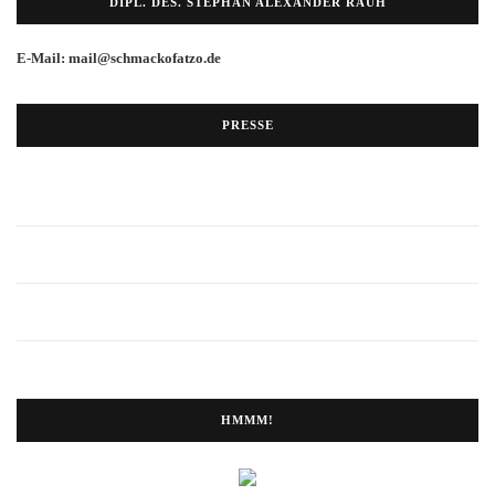
DIPL. DES. STEPHAN ALEXANDER RAUH
E-Mail: mail@schmackofatzo.de
PRESSE
HMMM!