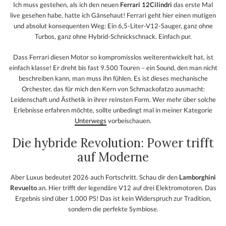
Ich muss gestehen, als ich den neuen
Ferrari 12Cilindri
das erste Mal
live gesehen habe, hatte ich Gänsehaut! Ferrari geht hier einen mutigen
und absolut konsequenten Weg: Ein 6,5-Liter-V12-Sauger, ganz ohne
Turbos, ganz ohne Hybrid-Schnickschnack. Einfach pur.
Dass Ferrari diesen Motor so kompromisslos weiterentwickelt hat, ist
einfach klasse! Er dreht bis fast 9.500 Touren – ein Sound, den man nicht
beschreiben kann, man muss ihn fühlen. Es ist dieses mechanische
Orchester, das für mich den Kern von Schmackofatzo ausmacht:
Leidenschaft und Ästhetik in ihrer reinsten Form. Wer mehr über solche
Erlebnisse erfahren möchte, sollte unbedingt mal in meiner Kategorie
Unterwegs
vorbeischauen.
Die hybride Revolution: Power trifft
auf Moderne
Aber Luxus bedeutet 2026 auch Fortschritt. Schau dir den
Lamborghini
Revuelto
an. Hier trifft der legendäre V12 auf drei Elektromotoren. Das
Ergebnis sind über 1.000 PS! Das ist kein Widerspruch zur Tradition,
sondern die perfekte Symbiose.