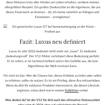
diese Motoren trotz aller Hürden am Leben erhalten, verdient meinen
allergrößten Respekt. Ein großes Dankeschön an die Ingenieure, die uns
dieses Feuerwerk an Aromen – äh, ich meine natürlich an Klängen und
Emotionen – ermöglichen!
Fazit: Luxus neu definiert
Luxus im Jahr 2026 bedeutet nicht mehr nur „teuer“. Es bedeutet
„bedeutungsvoll“. Der V12-Motor verkörpert diese Bedeutung perfekt.
Er ist selten, er ist technisch brillant und er löst Gefühle aus, die kein
Algorithmus der Welt ersetzen kann.
Für mich ist klar: Wer die Chance hat, dieses Erlebnis zu teilen oder selbst
zu erfahren, sollte sie nutzen. Es ist ein Privileg, diese Ära mitzuerleben.
Wenn du dich für exklusive Produkte interessierst, die diesen Lifestyle
ergänzen, schau doch mal in meiner
Kollektion
vorbei.
Was denkst du? Ist der V12 für dich auch das ultimative Statussymbol
oder setzt du 2026 eher auf vollelektrische Power?