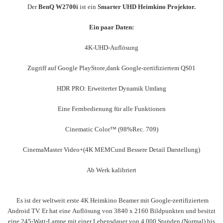
Der
BenQ W2700i
ist ein
Smarter UHD Heimkino Projektor.
Ein paar Daten:
4K-UHD-Auflösung
Zugriff auf Google PlayStore,dank Google-zertifiziertem QS01
HDR PRO: Erweiterter Dynamik Umfang
Eine Fernbedienung für alle Funktionen
Cinematic Color™ (98%Rec. 709)
CinemaMaster Video+(4K MEMCund Bessere Detail Darstellung)
Ab Werk kalibriert
Es ist der
weltweit erste
4K
Heimkino Beamer mit Google-zertifiziertem
Android TV. Er hat eine Auflösung von 3840 x 2160 Bildpunkten und besitzt
eine 245-Watt-Lampe mit einer Lebensdauer von 4.000 Stunden (Normal) bis