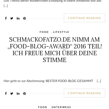
L’Auberge von Bernard und Henriette De Rouck – Willems liegt […]
CONTINUE READING
LIFESTYLE
EINLADUNG BEI „IMMOBILIEN
FRIEDERICH“
Das Thema dieser wundervollen Einladung in tollem Ambiente war das
[…]
CONTINUE READING
FOOD
,
LIFESTYLE
SCHMACKOFATZO.DE NIMM AM
„FOOD-BLOG-AWARD“ 2016 TEIL!