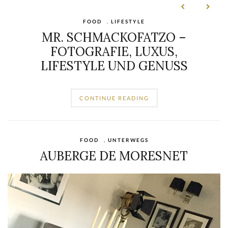
FOOD
,
LIFESTYLE
MR. SCHMACKOFATZO –
FOTOGRAFIE, LUXUS,
LIFESTYLE UND GENUSS
CONTINUE READING
LIFESTYLE
,
UNTERWEGS
EXKLUSIVE HORIZONTE: DIE
TEUERSTEN REISEZIELE DER
WELT FÜR ANSPRUCHSVOLLE
GENIESSER
CONTINUE READING