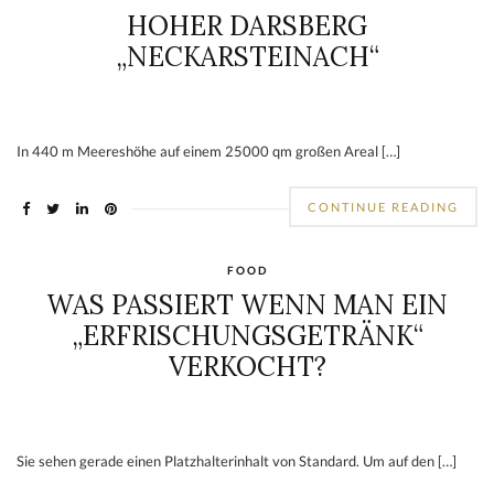
ICH FREUE MICH ÜBER DEINE
STIMME
Hier geht es zur Abstimmung: BESTER FOOD-BLOG GESAMMT […]
CONTINUE READING
FOOD
,
UNTERWEGS
HOHER DARSBERG
„NECKARSTEINACH“
In 440 m Meereshöhe auf einem 25000 qm großen Areal […]
CONTINUE READING