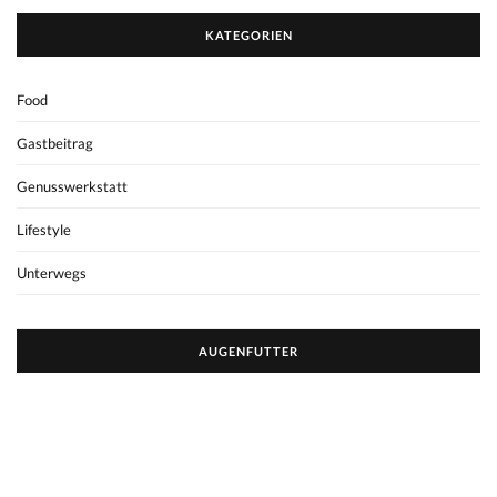
Sie sehen gerade einen Platzhalterinhalt von Standard. Um auf den […]
CONTINUE READING
« ZURÜCK
1
…
81
82
83
84
85
WEITER »
KATEGORIEN
Food
Gastbeitrag
Genusswerkstatt