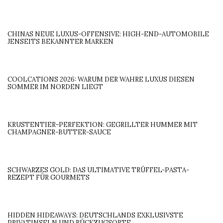
DIE SOMMERLICHE LACHS-ROLLE: EIN EXQUISITES REZEPT
FÜR LEICHTE ELEGANZ AN HEISSEN TAGEN
DIE RENAISSANCE DER GRAND HOTELS: WARUM ZEITLOSE
ÄSTHETIK DEN STERILEN MODERNISMUS ABLÖST
SEEZUNGE MÜLLERIN ART: EIN ZEITLOSER KLASSIKER FÜR
DAS PERFEKTE DINNER AN BORD
CHINAS NEUE LUXUS-OFFENSIVE: HIGH-END-AUTOMOBILE
JENSEITS BEKANNTER MARKEN
COOLCATIONS 2026: WARUM DER WAHRE LUXUS DIESEN
SOMMER IM NORDEN LIEGT