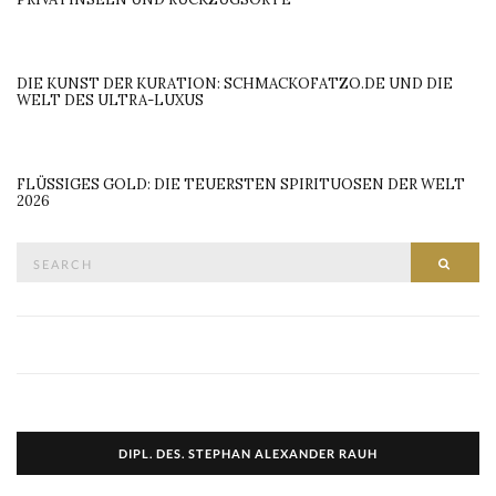
KRUSTENTIER-PERFEKTION: GEGRILLTER HUMMER MIT
CHAMPAGNER-BUTTER-SAUCE
SCHWARZES GOLD: DAS ULTIMATIVE TRÜFFEL-PASTA-
REZEPT FÜR GOURMETS
HIDDEN HIDEAWAYS: DEUTSCHLANDS EXKLUSIVSTE
PRIVATINSELN UND RÜCKZUGSORTE
DIE KUNST DER KURATION: SCHMACKOFATZO.DE UND DIE
WELT DES ULTRA-LUXUS
FLÜSSIGES GOLD: DIE TEUERSTEN SPIRITUOSEN DER WELT
2026