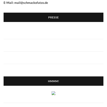
Search
SEAR
for:
DIPL. DES. STEPHAN ALEXANDER RAUH
E-Mail: mail@schmackofatzo.de
PRESSE