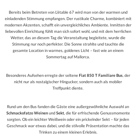
Bereits beim Betreten von L’étable 67 wird man von der warmen und
einladenden Stimmung empfangen. Der rustikale Charme, kombiniert mit
modernen Akzenten, schafft ein unvergleichliches Ambiente. Inmitten der
liebevollen Einrichtung fühlt man sich sofort wohl, und mit dem herrlichen
Wetter, das an diesem Tag die Veranstaltung begleitete, wurde die
Stimmung nur noch perfekter. Die Sonne strahlte und tauchte die
gesamte Location in warmes, goldenes Licht – fast wie an einem
Sommertag auf Mallorca.
Besonderes Aufsehen erregte der seltene
Fiat 850 T Familiare Bus
, der
nicht nur als nostalgischer Hingucker, sondern auch als mobiler
Treffpunkt diente.
Rund um den Bus fanden die Gäste eine außergewöhnliche Auswahl an
Schmackofatzo Weinen
und
Sekt
, die für erfrischende Genussmomente
sorgten. Ob ein leichter Weißwein oder ein prickelnder Sekt – für jeden
Geschmack war etwas dabei, und die stilvolle Präsentation machte das
Trinken zu einem kleinen Erlebnis.