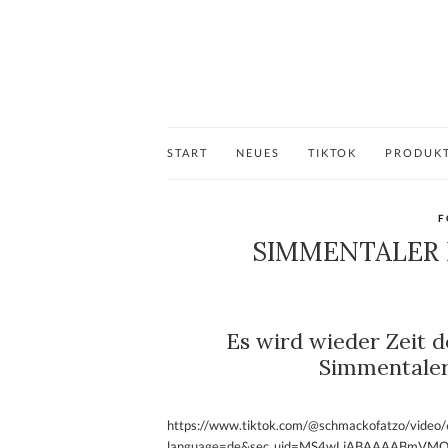
START
NEUES
TIKTOK
PRODUK
F
SIMMENTALER
Es wird wieder Zeit 
Simmentaler
https://www.tiktok.com/@schmackofatzo/vid
language=de&sec_uid=MS4wLjABAAAABmVMOgn