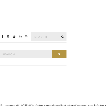
Search
SEARCH
for:
Search
SEARCH
or:
e=da81b0ii5c02aj&utm_campaign=client_share&app=musically&utm_med