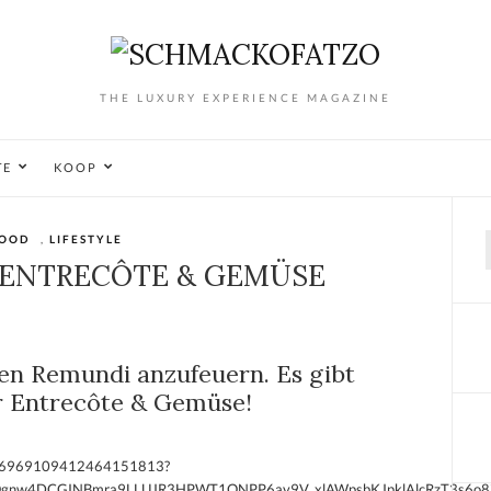
THE LUXURY EXPERIENCE MAGAZINE
TE
KOOP
OOD
,
LIFESTYLE
f
 ENTRECÔTE & GEMÜSE
den Remundi anzufeuern. Es gibt
 Entrecôte & Gemüse!
eo/6969109412464151813?
w4DCGINBmra9LLUJR3HPWT1QNPP6av9V_xlAWpsbKJpklAlcRzT3s6o8i&u_cod