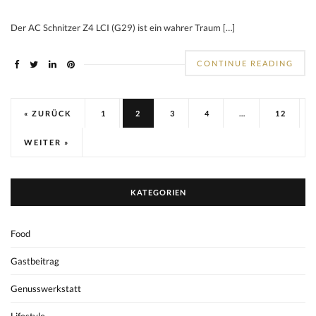
Der AC Schnitzer Z4 LCI (G29) ist ein wahrer Traum […]
CONTINUE READING
« ZURÜCK
1
2
3
4
…
12
WEITER »
KATEGORIEN
Food
Gastbeitrag
Genusswerkstatt