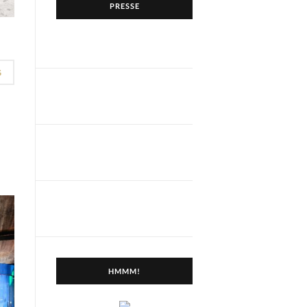
PRESSE
G
HMMM!