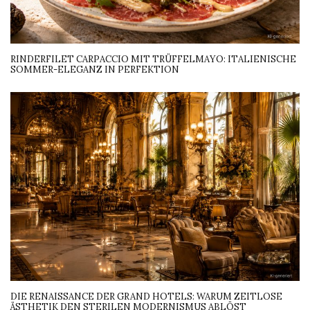
RINDERFILET CARPACCIO MIT TRÜFFELMAYO: ITALIENISCHE
SOMMER-ELEGANZ IN PERFEKTION
DIE RENAISSANCE DER GRAND HOTELS: WARUM ZEITLOSE
ÄSTHETIK DEN STERILEN MODERNISMUS ABLÖST