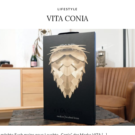
LIFESTYLE
VITA CONIA
 möchte Euch meine neue Leuchte „Conia“ der Marke VITA […]