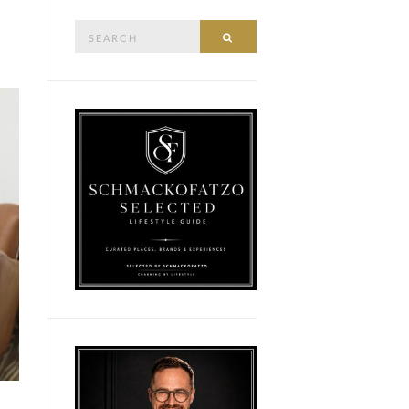
Search
SEARCH
for: