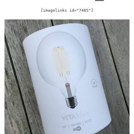
[imagelinks id="7485"]