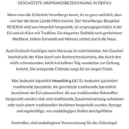
GESCHÜTZTE URSPRUNGSBEZEICHNUNG IN DER EU
Wenn man die Schönheit Vorarlbergs kennt, ist es ganz natürlich, dass
von hier die beste Ländle Milch kommt. Der Vorarlberger Bergkäse
RESERVA wird aus Heumilch hergestellt, ist ursprungsgeschützt in der
EU und ein Käse mit Tradition. Ein elegantes Duftbild nach geröstetem
Weißbrot, hellem Karamell und Walnuss strömt durch die Nase.
Auch Exotisch-fruchtiges nach Maracuja ist wahrnehmbar. Am Gaumen
beeindruckt der Käse durch sein Butterschmalzaroma, das durch den
mürb-schmelzenden, leicht kristallinen Teig wunderbar zur Geltung
kommt. Die anregende Chilinote sorgt für ein langes Finish.
Was bedeutet eigentlich
Heumilch g.t.S.
? Es bedeutet: garantiert
traditionelle Spezialität. Als geschützte traditionelle Spezialität
bezeichnet die EU Lebensmittel, die aus traditionellen Rohstoffen
hergestellt worden sind, eine traditionelle Zusammensetzung aufweisen
oder nach einem traditionellen Verfahren hergestellt wurden. Strenge
und regelmäßige, von unabhängigen Stellen durchgeführte
Kontrollen, sind unabdingbare Voraussetzung für das Gütesiegel.