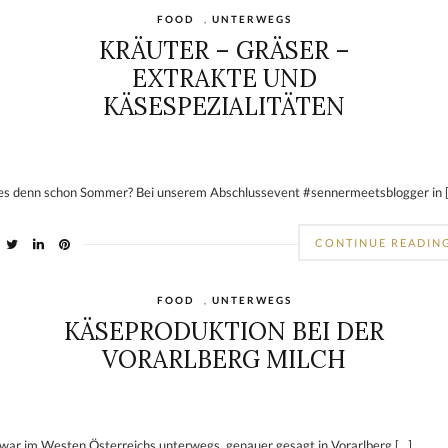
FOOD
,
UNTERWEGS
KRÄUTER – GRÄSER –
EXTRAKTE UND
KÄSESPEZIALITÄTEN
 es denn schon Sommer? Bei unserem Abschlussevent #sennermeetsblogger in 
CONTINUE READIN
FOOD
,
UNTERWEGS
KÄSEPRODUKTION BEI DER
VORARLBERG MILCH
 war im Westen Österreichs unterwegs, genauer gesagt in Vorarlberg […]