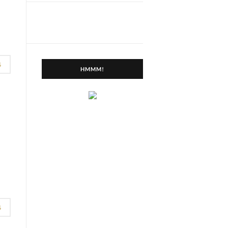
G
HMMM!
G