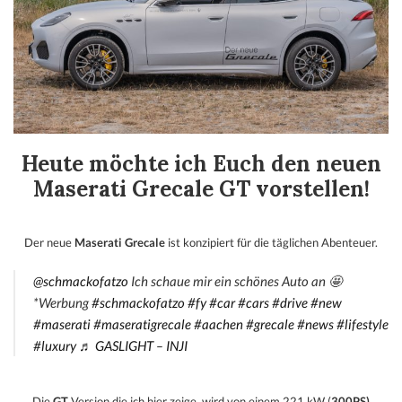
Heute möchte ich Euch den neuen
Maserati Grecale GT vorstellen!
Der neue
Maserati Grecale
ist konzipiert für die täglichen Abenteuer.
@schmackofatzo
Ich schaue mir ein schönes Auto an 🤩
*Werbung
#schmackofatzo
#fy
#car
#cars
#drive
#new
#maserati
#maseratigrecale
#aachen
#grecale
#news
#lifestyle
#luxury
♬ GASLIGHT – INJI
Die
GT
Version die ich hier zeige, wird von einem 221 kW (
300PS)