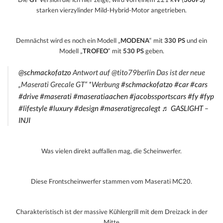
starken vierzylinder Mild-Hybrid-Motor angetrieben.
Demnächst wird es noch ein Modell „
MODENA
“ mit
330 PS
und ein
Modell „
TROFEO
“ mit
530 PS
geben.
@schmackofatzo
Antwort auf @tito79berlin Das ist der neue
„Maserati Grecale GT“ *Werbung
#schmackofatzo
#car
#cars
#drive
#maserati
#maseratiaachen
#jacobssportscars
#fy
#fyp
#lifestyle
#luxury
#design
#maseratigrecalegt
♬ GASLIGHT –
INJI
Was vielen direkt auffallen mag, die Scheinwerfer.
Diese Frontscheinwerfer stammen vom Maserati MC20.
Charakteristisch ist der massive Kühlergrill mit dem Dreizack in der
Mitte