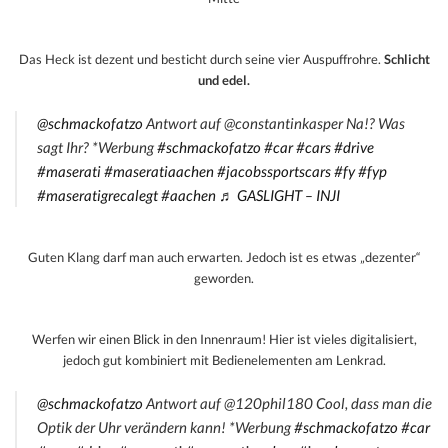
Das Heck ist dezent und besticht durch seine vier Auspuffrohre.
Schlicht
und edel.
@schmackofatzo
Antwort auf @constantinkasper Na!? Was
sagt Ihr? *Werbung
#schmackofatzo
#car
#cars
#drive
#maserati
#maseratiaachen
#jacobssportscars
#fy
#fyp
#maseratigrecalegt
#aachen
♬ GASLIGHT – INJI
Guten Klang darf man auch erwarten. Jedoch ist es etwas „dezenter“
geworden.
Werfen wir einen Blick in den Innenraum! Hier ist vieles digitalisiert,
jedoch gut kombiniert mit Bedienelementen am Lenkrad.
@schmackofatzo
Antwort auf @120phil180 Cool, dass man die
Optik der Uhr verändern kann! *Werbung
#schmackofatzo
#car