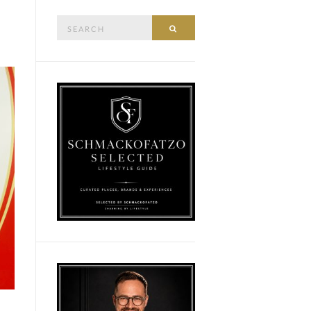
Search
SEARCH
for: