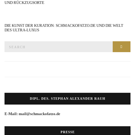
UND RÜCKZUGSORTE
DIE KUNST DER KURATION: SCHMACKOFATZO.DE UND DIE WELT
DES ULTRA-LUXUS
Search
SEAR
for:
DIPL. DES. STEPHAN ALEXANDER RAUH
E-Mail: mail@schmackofatzo.de
PRESSE