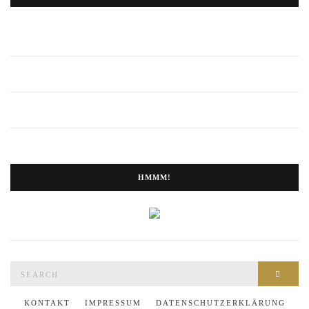
HMMM!
Search
SEAR
for:
KONTAKT
IMPRESSUM
DATENSCHUTZERKLÄRUNG