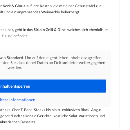
r
Kork & Gloria
auf ihre Kosten, die mit einer Genusstafel zur
ädt und ein angrenzendes Weinarchiv beherbergt.
eak hat, geht in das
Sirloin Grill & Dine
, welches sich ebenfalls im
Hause befindet.
 von
Standard
. Um auf den eigentlichen Inhalt zuzugreifen,
achten Sie, dass dabei Daten an Drittanbieter weitergegeben
werden.
Inhalt entsperren
tere Informationen
steaks, über T-Bone-Steaks bis hin zu exklusiven Black-Angus-
gebot durch saisonale Gerichte, köstliche Salat-Variationen und
führerischen Desserts.