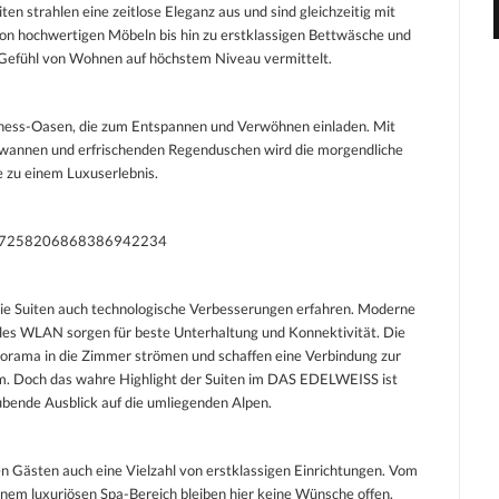
en strahlen eine zeitlose Eleganz aus und sind gleichzeitig mit
n hochwertigen Möbeln bis hin zu erstklassigen Bettwäsche und
 Gefühl von Wohnen auf höchstem Niveau vermittelt.
ness-Oasen, die zum Entspannen und Verwöhnen einladen. Mit
wannen und erfrischenden Regenduschen wird die morgendliche
e zu einem Luxuserlebnis.
eo/7258206868386942234
ie Suiten auch technologische Verbesserungen erfahren. Moderne
es WLAN sorgen für beste Unterhaltung und Konnektivität. Die
orama in die Zimmer strömen und schaffen eine Verbindung zur
. Doch das wahre Highlight der Suiten im DAS EDELWEISS ist
ubende Ausblick auf die umliegenden Alpen.
Gästen auch eine Vielzahl von erstklassigen Einrichtungen. Vom
inem luxuriösen Spa-Bereich bleiben hier keine Wünsche offen.