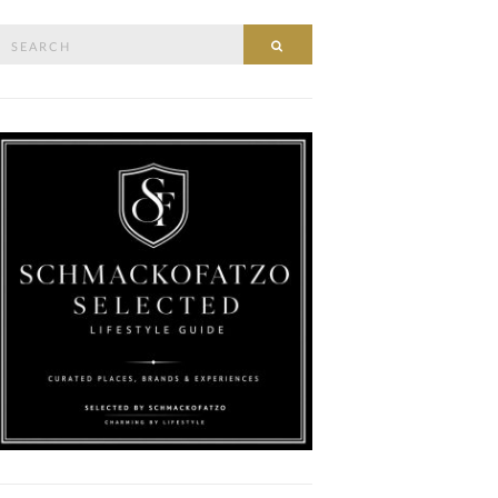
Search
SEARCH
or: