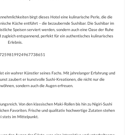
ehmlichkeiten birgt dieses Hotel eine kulinarische Perle, die die
anische Küche entführt – die bezaubernde Sushibar. Die Sushibar im
stliche Speisen serviert werden, sondern auch eine Oase der Ruhe
zugleich entspannend, perfekt für ein authentisches kulinarisches
Erlebnis.
eo/7259819924967738651
, ist ein wahrer Künstler seines Fachs. Mit jahrelanger Erfahrung und
unst zaubert er kunstvolle Sushi-Kreationen, die nicht nur die
öhnen, sondern auch die Augen erfreuen.
ungsreich. Von den klassischen Maki-Rollen bis hin zu Nigiri-Sushi
lichen Favoriten. Frische und qualitativ hochwertige Zutaten stehen
i stets im Mittelpunkt.