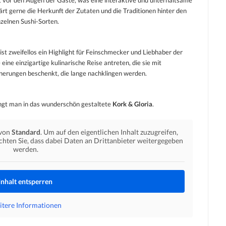
kt vor den Augen der Gäste, was eine interaktive und unterhaltsame
rt gerne die Herkunft der Zutaten und die Traditionen hinter den
nzelnen Sushi-Sorten.
t zweifellos ein Highlight für Feinschmecker und Liebhaber der
ine einzigartige kulinarische Reise antreten, die sie mit
erungen beschenkt, die lange nachklingen werden.
langt man in das wunderschön gestaltete
Kork & Gloria
.
 von
Standard
. Um auf den eigentlichen Inhalt zuzugreifen,
achten Sie, dass dabei Daten an Drittanbieter weitergegeben
werden.
Inhalt entsperren
tere Informationen