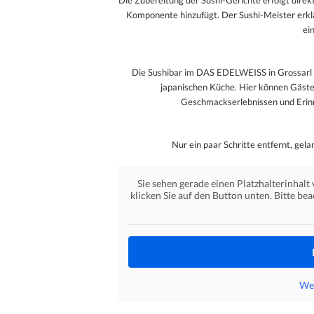
Die Zubereitung der Sushi-Gerichte erfolgt dire
Komponente hinzufügt. Der Sushi-Meister erklä
ei
Die Sushibar im DAS EDELWEISS in Grossarl is
japanischen Küche. Hier können Gäste e
Geschmackserlebnissen und Erinn
Nur ein paar Schritte entfernt, ge
Sie sehen gerade einen Platzhalterinhalt
klicken Sie auf den Button unten. Bitte be
Wei