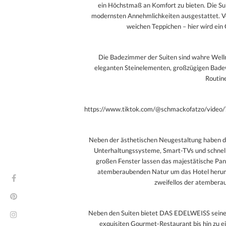
ein Höchstmaß an Komfort zu bieten. Die Suit
modernsten Annehmlichkeiten ausgestattet. Vo
weichen Teppichen – hier wird ein
Die Badezimmer der Suiten sind wahre Well
eleganten Steinelementen, großzügigen Bade
Routin
https://www.tiktok.com/@schmackofatzo/vid
Neben der ästhetischen Neugestaltung haben d
Unterhaltungssysteme, Smart-TVs und schnell
großen Fenster lassen das majestätische Pan
atemberaubenden Natur um das Hotel herum
zweifellos der atembera
Neben den Suiten bietet DAS EDELWEISS seinen 
exquisiten Gourmet-Restaurant bis hin zu e