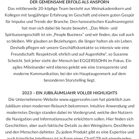
DER GEMEINSAME ERFOLG ALS ANSPORN
Das mittlerweile 20-köpfige Team besteht aus Weinakademikern und
Kollegen mit langjähriger Erfahrung im Geschäft und einem guten Gespür
für Impulse und Trends der Branche. Den hanseatischen Kaufmannsgeist
hat man sich dabei bis heute bewahrt. „Das Wein- und
Spirituosengeschäft ist ein „People Business“ und wir finden, das soll auch
so bleiben. Wir glauben an Beziehungen, die länger halten als ein Leben.
Deshalb pflegen wir unsere Geschäftskontakte so intensiv wie eine
Freundschaft: Respektvoll, ehrlich und auf Augenhöhe“, so Susanne
Scheichl. Seit jeher steht der Mensch bei EGGERSSOHN im Fokus. Ein
agiles Miteinander wird ebenso gelebt wie eine transparente und
moderne Kommunikation, bei der ein Hauptaugenmerk auf dem
besonderen Storytelling liegt.
2023 – EIN JUBILÄUMSJAHR VOLLER HIGHLIGHTS
Die Unternehmens-Website www.eggerssohn.com hat pünktlich zum
Jubiläum einen modernen Relaunch bekommen. Intuitive Anwendung und
modernstes Design standen dabei im Vordergrund, welche den Nutzern
die Navigation und Informationssuche erleichtern sollen. Hier finden sich
Geschichten, aber auch faktische Details zu den Weingütern, Destillerien
und den Menschen dahinter. Zu jedem Produkt gibt es eine Expertise und
auch künstliche Intelligenz ist in Form eines ChatGTP mit eingebunden.