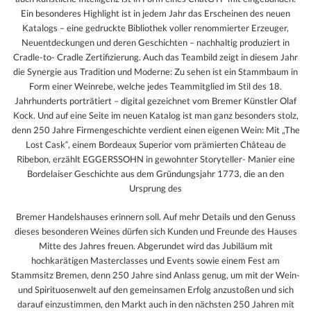
Ein besonderes Highlight ist in jedem Jahr das Erscheinen des neuen
Katalogs – eine gedruckte Bibliothek voller renommierter Erzeuger,
Neuentdeckungen und deren Geschichten – nachhaltig produziert in
Cradle-to- Cradle Zertifizierung. Auch das Teambild zeigt in diesem Jahr
die Synergie aus Tradition und Moderne: Zu sehen ist ein Stammbaum in
Form einer Weinrebe, welche jedes Teammitglied im Stil des 18.
Jahrhunderts porträtiert – digital gezeichnet vom Bremer Künstler Olaf
Kock. Und auf eine Seite im neuen Katalog ist man ganz besonders stolz,
denn 250 Jahre Firmengeschichte verdient einen eigenen Wein: Mit „The
Lost Cask“, einem Bordeaux Superior vom prämierten Château de
Ribebon, erzählt EGGERSSOHN in gewohnter Storyteller- Manier eine
Bordelaiser Geschichte aus dem Gründungsjahr 1773, die an den
Ursprung des
Bremer Handelshauses erinnern soll. Auf mehr Details und den Genuss
dieses besonderen Weines dürfen sich Kunden und Freunde des Hauses
Mitte des Jahres freuen. Abgerundet wird das Jubiläum mit
hochkarätigen Masterclasses und Events sowie einem Fest am
Stammsitz Bremen, denn 250 Jahre sind Anlass genug, um mit der Wein-
und Spirituosenwelt auf den gemeinsamen Erfolg anzustoßen und sich
darauf einzustimmen, den Markt auch in den nächsten 250 Jahren mit