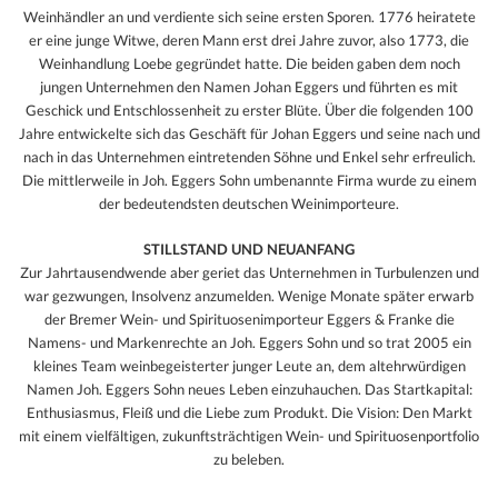
Weinhändler an und verdiente sich seine ersten Sporen. 1776 heiratete
er eine junge Witwe, deren Mann erst drei Jahre zuvor, also 1773, die
Weinhandlung Loebe gegründet hatte. Die beiden gaben dem noch
jungen Unternehmen den Namen Johan Eggers und führten es mit
Geschick und Entschlossenheit zu erster Blüte. Über die folgenden 100
Jahre entwickelte sich das Geschäft für Johan Eggers und seine nach und
nach in das Unternehmen eintretenden Söhne und Enkel sehr erfreulich.
Die mittlerweile in Joh. Eggers Sohn umbenannte Firma wurde zu einem
der bedeutendsten deutschen Weinimporteure.
STILLSTAND UND NEUANFANG
Zur Jahrtausendwende aber geriet das Unternehmen in Turbulenzen und
war gezwungen, Insolvenz anzumelden. Wenige Monate später erwarb
der Bremer Wein- und Spirituosenimporteur Eggers & Franke die
Namens- und Markenrechte an Joh. Eggers Sohn und so trat 2005 ein
kleines Team weinbegeisterter junger Leute an, dem altehrwürdigen
Namen Joh. Eggers Sohn neues Leben einzuhauchen. Das Startkapital:
Enthusiasmus, Fleiß und die Liebe zum Produkt. Die Vision: Den Markt
mit einem vielfältigen, zukunftsträchtigen Wein- und Spirituosenportfolio
zu beleben.