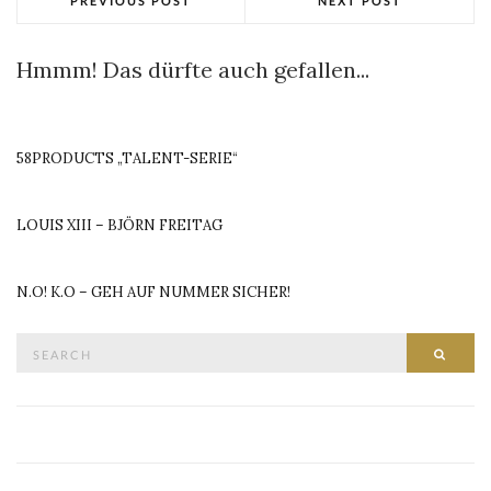
PREVIOUS POST
NEXT POST
Hmmm! Das dürfte auch gefallen...
58PRODUCTS „TALENT-SERIE“
LOUIS XIII – BJÖRN FREITAG
N.O! K.O – GEH AUF NUMMER SICHER!
Search
SEAR
for: