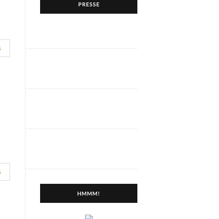
PRESSE
G
G
HMMM!