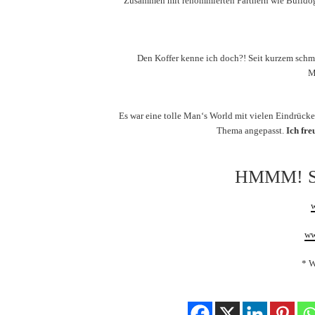
Zusammen mit renommierten Partnern wie Bulldog,
Den Koffer kenne ich doch?! Seit kurzem schm
M
Es war eine tolle Man‘s World mit vielen Eindrücke
Thema angepasst.
Ich fre
HMMM! 
ww
* 