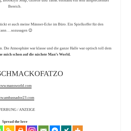
 Brooklyn Soap, Gillette und Tabac entstand ein sehr ansprechender
Bereich.
ückt er auch meine Männer-Ecke im Büro. Ein Spielkoffer für den
ann….sozusagen 😉
n. Die Atmosphäre war klasse und die ganze Halle war optisch toll dem
ue mich schon auf die nächste Man’s World.
SCHMACKOFATZO
www.mansworld.com
w.ambassador23.com
WERBUNG / ANZEIGE
Spread the love