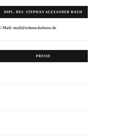
DIPL. DES. STEPHAN ALEXANDER RAUH
E-Mail: mail@schmackofatzo.de
PRESSE