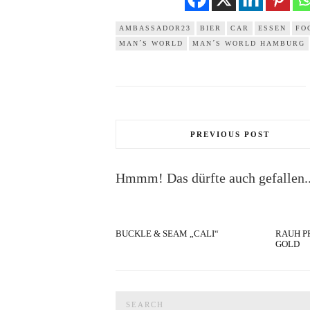
AMBASSADOR23
BIER
CAR
ESSEN
FO
MAN´S WORLD
MAN´S WORLD HAMBURG
PREVIOUS POST
Hmmm! Das dürfte auch gefallen..
BUCKLE & SEAM „CALI“
RAUH P
GOLD
Search