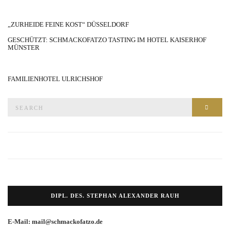
„ZURHEIDE FEINE KOST“ DÜSSELDORF
GESCHÜTZT: SCHMACKOFATZO TASTING IM HOTEL KAISERHOF
MÜNSTER
FAMILIENHOTEL ULRICHSHOF
Search
SEAR
for:
DIPL. DES. STEPHAN ALEXANDER RAUH
E-Mail: mail@schmackofatzo.de