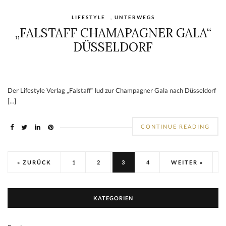
LIFESTYLE
,
UNTERWEGS
„FALSTAFF CHAMAPAGNER GALA“
DÜSSELDORF
Der Lifestyle Verlag „Falstaff“ lud zur Champagner Gala nach Düsseldorf
[…]
CONTINUE READING
« ZURÜCK
1
2
3
4
WEITER »
KATEGORIEN