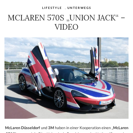
LIFESTYLE
,
UNTERWEGS
MCLAREN 570S „UNION JACK“ –
VIDEO
McLaren Düsseldorf
und
3M
haben in einer Kooperation einen „
McLaren