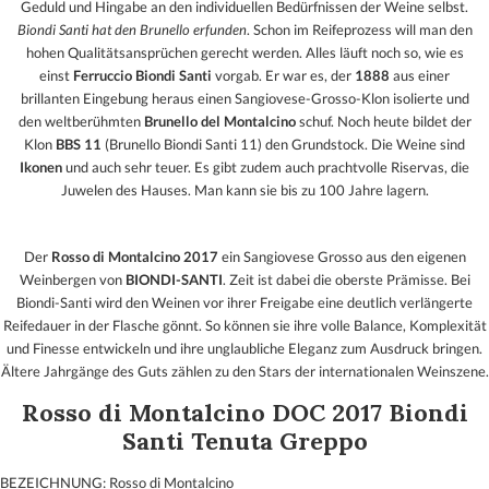
Geduld und Hingabe an den individuellen Bedürfnissen der Weine selbst.
Biondi Santi hat den Brunello erfunden
. Schon im Reifeprozess will man den
hohen Qualitätsansprüchen gerecht werden. Alles läuft noch so, wie es
einst
Ferruccio Biondi Santi
vorgab. Er war es, der
1888
aus einer
brillanten Eingebung heraus einen Sangiovese-Grosso-Klon isolierte und
den weltberühmten
Brunello del Montalcino
schuf. Noch heute bildet der
Klon
BBS 11
(Brunello Biondi Santi 11) den Grundstock. Die Weine sind
Ikonen
und auch sehr teuer. Es gibt zudem auch prachtvolle Riservas, die
Juwelen des Hauses. Man kann sie bis zu 100 Jahre lagern.
Der
Rosso di Montalcino 2017
ein Sangiovese Grosso aus den eigenen
Weinbergen von
BIONDI-SANTI
.
Zeit ist dabei die oberste Prämisse. Bei
Biondi-Santi wird den Weinen vor ihrer Freigabe eine deutlich verlängerte
Reifedauer in der Flasche gönnt. So können sie ihre volle Balance, Komplexität
und Finesse entwickeln und ihre unglaubliche Eleganz zum Ausdruck bringen.
Ältere Jahrgänge des Guts zählen zu den Stars der internationalen Weinszene.
Rosso di Montalcino DOC 2017 Biondi
Santi Tenuta Greppo
BEZEICHNUNG: Rosso di Montalcino