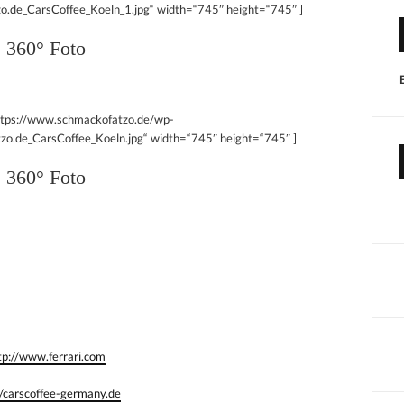
.de_CarsCoffee_Koeln_1.jpg“ width=“745″ height=“745″ ]
360° Foto
ttps://www.schmackofatzo.de/wp-
o.de_CarsCoffee_Koeln.jpg“ width=“745″ height=“745″ ]
360° Foto
tp://www.ferrari.com
//carscoffee-germany.de