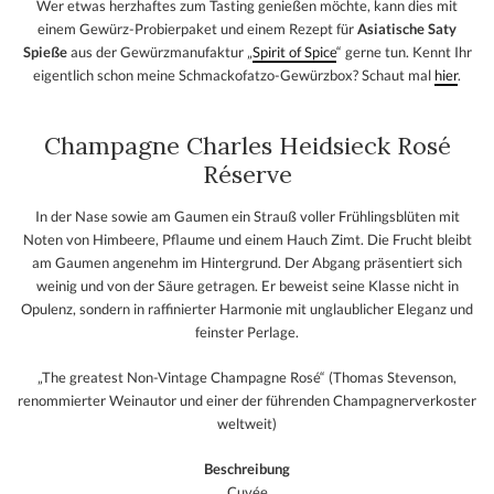
Wer etwas herzhaftes zum Tasting genießen möchte, kann dies mit
einem Gewürz-Probierpaket und einem Rezept für
Asiatische Saty
Spieße
aus der Gewürzmanufaktur „
Spirit of Spice
“ gerne tun. Kennt Ihr
eigentlich schon meine Schmackofatzo-Gewürzbox? Schaut mal
hier
.
Champagne Charles Heidsieck Rosé
Réserve
In der Nase sowie am Gaumen ein Strauß voller Frühlingsblüten mit
Noten von Himbeere, Pflaume und einem Hauch Zimt. Die Frucht bleibt
am Gaumen angenehm im Hintergrund. Der Abgang präsentiert sich
weinig und von der Säure getragen. Er beweist seine Klasse nicht in
Opulenz, sondern in raffinierter Harmonie mit unglaublicher Eleganz und
feinster Perlage.
„The greatest Non-Vintage Champagne Rosé“ (Thomas Stevenson,
renommierter Weinautor und einer der führenden Champagnerverkoster
weltweit)
Beschreibung
Cuvée