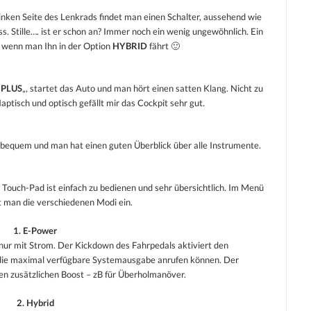
linken Seite des Lenkrads findet man einen Schalter, aussehend wie
. Stille…. ist er schon an? Immer noch ein wenig ungewöhnlich. Ein
t wenn man Ihn in der Option
HYBRID
fährt 🙂
 PLUS
„, startet das Auto und man hört einen satten Klang. Nicht zu
Haptisch und optisch gefällt mir das Cockpit sehr gut.
nd bequem und man hat einen guten Überblick über alle Instrumente.
 Touch-Pad ist einfach zu bedienen und sehr übersichtlich. Im Menü
lt man die verschiedenen Modi ein.
1. E-Power
ur mit Strom. Der Kickdown des Fahrpedals aktiviert den
 die maximal verfügbare Systemausgabe anrufen können. Der
nen zusätzlichen Boost – zB für Überholmanöver.
2. Hybrid